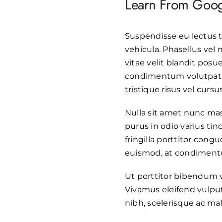
Learn From Googl
Suspendisse eu lectus te
vehicula. Phasellus vel 
vitae velit blandit pos
condimentum volutpat 
tristique risus vel cursus
Nulla sit amet nunc mass
purus in odio varius tin
fringilla porttitor cong
euismod, at condimentum
Ut porttitor bibendum v
Vivamus eleifend vulput
nibh, scelerisque ac mal