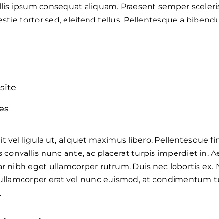
allis ipsum consequat aliquam. Praesent semper sceler
lestie tortor sed, eleifend tellus. Pellentesque a bibe
P
site
es
 vel ligula ut, aliquet maximus libero. Pellentesque fin
s convallis nunc ante, ac placerat turpis imperdiet in.
ar nibh eget ullamcorper rutrum. Duis nec lobortis ex.
 ullamcorper erat vel nunc euismod, at condimentum tu
.