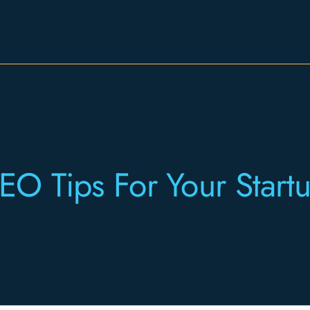
Expertise
Employers
Candidates
EO Tips For Your Start
About
Let’s Connect