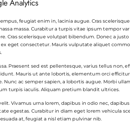
e Analytics
mpus, feugiat enim in, lacinia augue. Cras scelerisque 
massa massa. Curabitur a turpis vitae ipsum tempor vari
uere. Cras scelerisque volutpat bibendum. Donec a justo
ex eget consectetur. Mauris vulputate aliquet comm
.
a. Praesent sed est pellentesque, varius tellus non, effi
cidunt. Mauris ut ante lobortis, elementum orci efficitu
ue. Nunc ac semper sapien, a lobortis augue. Morbi ulla
 turpis iaculis. Aliquam pretium blandit ultrices.
elit. Vivamus urna lorem, dapibus in odio nec, dapibus
ate egestas. Curabitur in diam eget lorem vehicula sc
esuada at, feugiat a nisl etiam pulvinar nib.