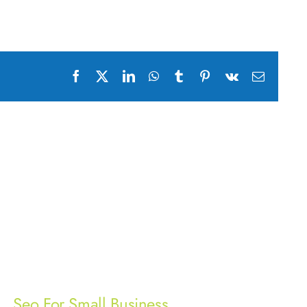
Facebook
X
LinkedIn
WhatsApp
Tumblr
Pinterest
Vk
Email
Seo For Small Business