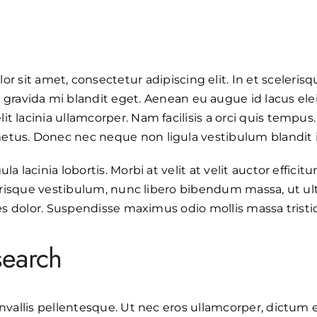
r sit amet, consectetur adipiscing elit. In et sceleri
gravida mi blandit eget. Aenean eu augue id lacus elei
t lacinia ullamcorper. Nam facilisis a orci quis tempus.
etus. Donec nec neque non ligula vestibulum blandit i
a lacinia lobortis. Morbi at velit at velit auctor efficitu
elerisque vestibulum, nunc libero bibendum massa, ut ul
cies dolor. Suspendisse maximus odio mollis massa trist
earch
onvallis pellentesque. Ut nec eros ullamcorper, dictum 