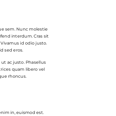
sque sem. Nunc molestie
fend interdum. Cras sit
 Vivamus id odio justo.
d sed eros.
r ut ac justo. Phasellus
trices quam libero vel
ique rhoncus.
enim in, euismod est.