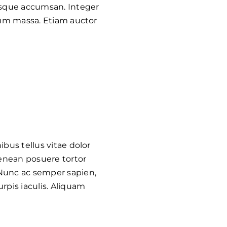
isque accumsan. Integer
ndum massa. Etiam auctor
ibus tellus vitae dolor
 Aenean posuere tortor
 Nunc ac semper sapien,
rpis iaculis. Aliquam