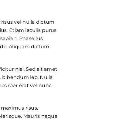
risus vel nulla dictum
us. Etiam iaculis purus
 sapien. Phasellus
odo. Aliquam dictum
citur nisi. Sed sit amet
r, bibendum leo. Nulla
mcorper erat vel nunc
 maximus risus.
elerisque. Mauris neque