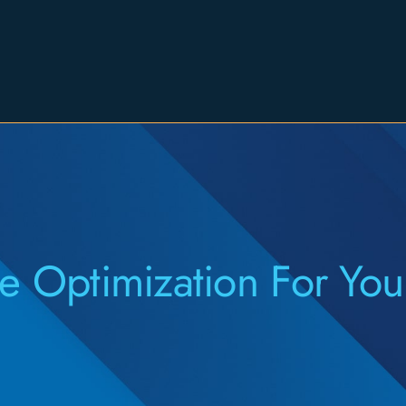
Expertise
Employers
Candidates
e Optimization For Your
About
Let’s Connect