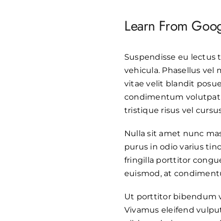
Learn From Googl
Suspendisse eu lectus te
vehicula. Phasellus vel 
vitae velit blandit pos
condimentum volutpat 
tristique risus vel cursus
Nulla sit amet nunc mass
purus in odio varius tin
fringilla porttitor cong
euismod, at condimentum
Ut porttitor bibendum v
Vivamus eleifend vulput