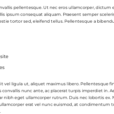
onvallis pellentesque. Ut nec eros ullamcorper, dictum 
allis ipsum consequat aliquam. Praesent semper sceler
lestie tortor sed, eleifend tellus. Pellentesque a bibe
P
site
es
 vel ligula ut, aliquet maximus libero. Pellentesque fin
s convallis nunc ante, ac placerat turpis imperdiet in.
ar nibh eget ullamcorper rutrum. Duis nec lobortis ex.
 ullamcorper erat vel nunc euismod, at condimentum tu
.