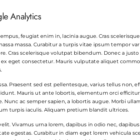
e Analytics
mpus, feugiat enim in, lacinia augue. Cras scelerisque 
massa massa. Curabitur a turpis vitae ipsum tempor vari
uere. Cras scelerisque volutpat bibendum. Donec a justo
ex eget consectetur. Mauris vulputate aliquet comm
.
a. Praesent sed est pellentesque, varius tellus non, effi
cidunt. Mauris ut ante lobortis, elementum orci efficitu
ue. Nunc ac semper sapien, a lobortis augue. Morbi ulla
 turpis iaculis. Aliquam pretium blandit ultrices.
elit. Vivamus urna lorem, dapibus in odio nec, dapibus
ate egestas. Curabitur in diam eget lorem vehicula sc