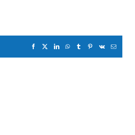
Facebook
X
LinkedIn
WhatsApp
Tumblr
Pinterest
Vk
Email