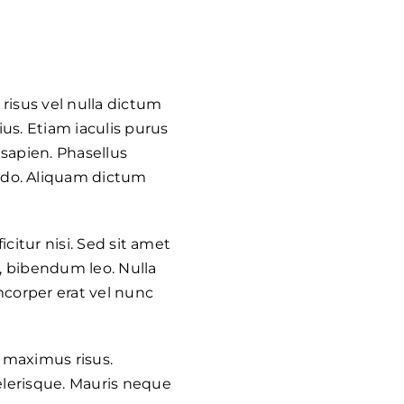
risus vel nulla dictum
us. Etiam iaculis purus
 sapien. Phasellus
odo. Aliquam dictum
citur nisi. Sed sit amet
r, bibendum leo. Nulla
mcorper erat vel nunc
 maximus risus.
elerisque. Mauris neque