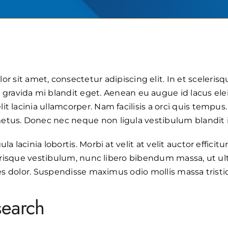
r sit amet, consectetur adipiscing elit. In et sceleri
gravida mi blandit eget. Aenean eu augue id lacus elei
t lacinia ullamcorper. Nam facilisis a orci quis tempus.
etus. Donec nec neque non ligula vestibulum blandit i
a lacinia lobortis. Morbi at velit at velit auctor efficitu
elerisque vestibulum, nunc libero bibendum massa, ut ul
cies dolor. Suspendisse maximus odio mollis massa trist
earch