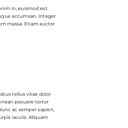
enim in, euismod est.
isque accumsan. Integer
ndum massa. Etiam auctor
ibus tellus vitae dolor
 Aenean posuere tortor
 Nunc ac semper sapien,
rpis iaculis. Aliquam